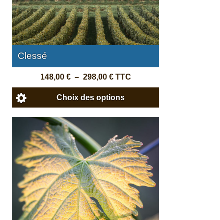
Clessé
148,00
€
–
298,00
€
TTC
Choix des options