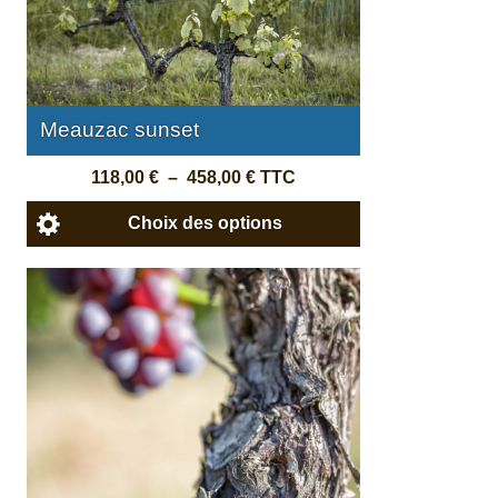
Meauzac sunset
118,00
€
–
458,00
€
TTC
Choix des options