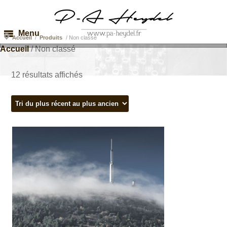
Non classé
Menu
Accueil
/
Produits
/
Non classé
Accueil
/ Non classé
12 résultats affichés