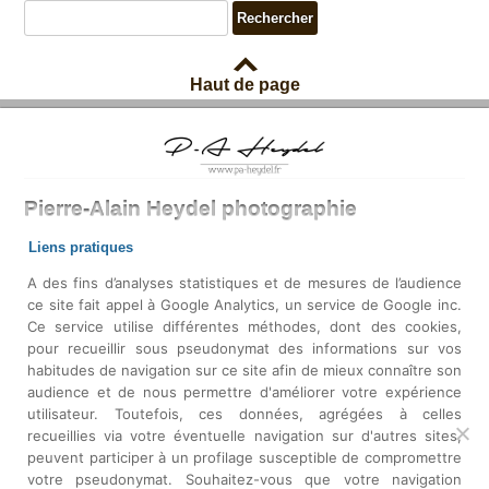
Haut de page
Pierre-Alain Heydel photographie
Liens pratiques
Mon Compte
A des fins d’analyses statistiques et de mesures de l’audience
Mentions légales
ce site fait appel à Google Analytics, un service de Google inc.
Ce service utilise différentes méthodes, dont des cookies,
Politique de confidentialité
pour recueillir sous pseudonymat des informations sur vos
Conditions générales de vente
habitudes de navigation sur ce site afin de mieux connaître son
Contact
audience et de nous permettre d'améliorer votre expérience
Plan du site
utilisateur. Toutefois, ces données, agrégées à celles
recueillies via votre éventuelle navigation sur d'autres sites,
peuvent participer à un profilage susceptible de compromettre
Pierre-Alain Heydel sur la toile
votre pseudonymat. Souhaitez-vous que votre navigation
Sur Facebook