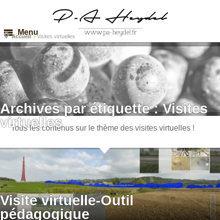
Menu
Accueil
/
Visites virtuelles
Archives par étiquette :
Visites
virtuelles
Tous les contenus sur le thème des visites virtuelles !
Visite virtuelle-Outil
pédagogique